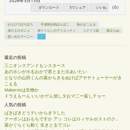
2026年5月13日
（0）
ダウンロード
Xでシェア
いいね
おもひでぽろぽろ
平成狸合戦ぽんぽこ
海がきこえる
崖の上のポニョ
借りぐらしのアリエッティ
コクリコ坂
風立ちぬ
思い出のマーニー
1
最近の投稿
三ニオンスアンドもンスタース
あのホシがホるおかで君とまた出あいたい
となりの山田くんの墓からきをぬけばアヤヤトューヤーがき
こえる
Makaronは生物か
ドラえもーん いいかゲん借しタおマ二ー返しテョー
人気の投稿
ばきばきどうテいからきマした
クーポンはおもちですか アッ コレはロィヤルホストのク...
墓がぐらぐら動く 生きとるでコレ