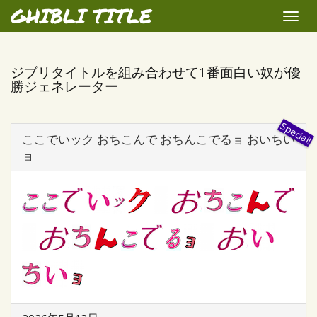
GHIBLI TITLE
Toggle
naviga
ジブリタイトルを組み合わせて1番面白い奴が優
勝ジェネレーター
ここでいック おちこんで おちんこでるョ おいちい
ョ