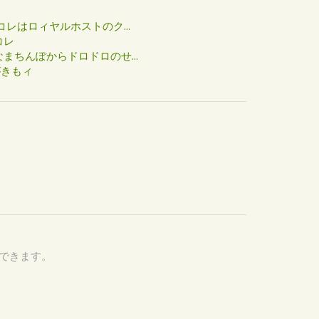
た
コレはロィヤルホストのク...
コレ
まちんぽからドロドロのせ...
がきもィ
認できます。