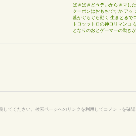
ばきばきどうテいからきマし
クーポンはおもちですか アッ 
墓がぐらぐら動く 生きとるで
トロッットロの神ロリマンコ な
となりのおとゲーマーの動き
73 を付けて投稿してください。検索ページへのリンクを利用してコメントを確