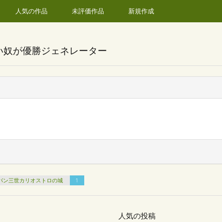
人気の作品
未評価作品
新規作成
い奴が優勝ジェネレーター
パン三世カリオストロの城
1
人気の投稿