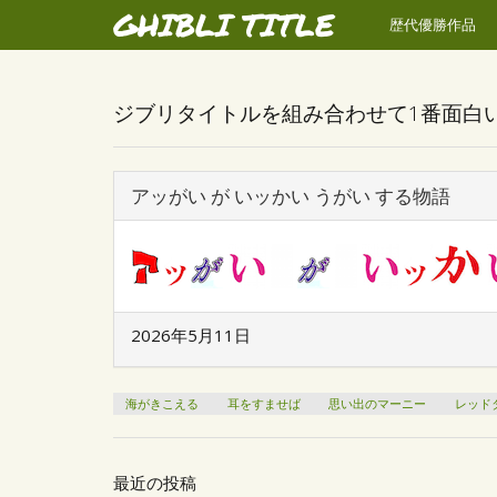
GHIBLI TITLE
歴代優勝作品
ジブリタイトルを組み合わせて1番面白
アッがい が いッかい うがい する物語
2026年5月11日
海がきこえる
耳をすませば
思い出のマーニー
レッド
最近の投稿