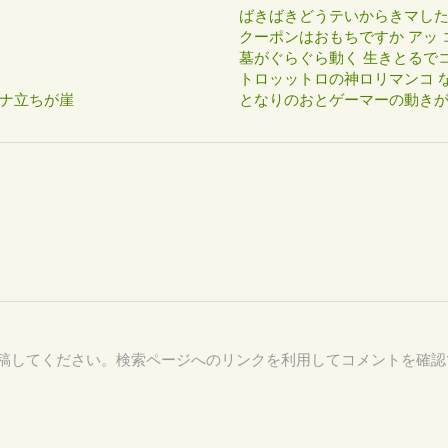
ばきばきどうテいからきマし
クーポンはおもちですか アッ 
墓がぐらぐら動く 生きとるで
トロッットロの神ロリマンコ な
ナ立ちが崖
となりのおとゲーマーの動き
37 を付けて投稿してください。検索ページへのリンクを利用してコメントを確