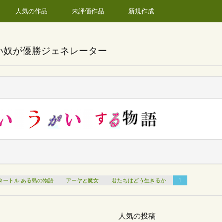
人気の作品
未評価作品
新規作成
い奴が優勝ジェネレーター
タートル ある島の物語
アーヤと魔女
君たちはどう生きるか
1
人気の投稿