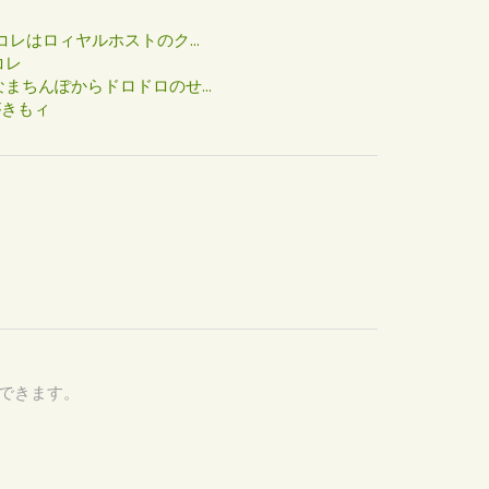
た
コレはロィヤルホストのク...
コレ
まちんぽからドロドロのせ...
がきもィ
認できます。