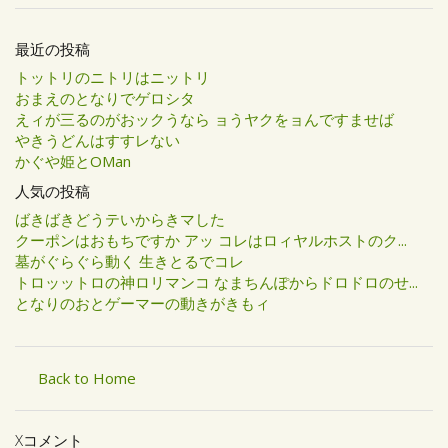
最近の投稿
トットリのニトリはニットリ
おまえのとなりでゲロシタ
えィが三るのがおックうなら ョうヤクをョんですませば
やきうどんはすすレない
かぐや姫とOMan
人気の投稿
ばきばきどうテいからきマした
クーポンはおもちですか アッ コレはロィヤルホストのク...
墓がぐらぐら動く 生きとるでコレ
トロッットロの神ロリマンコ なまちんぽからドロドロのせ...
となりのおとゲーマーの動きがきもィ
Back to Home
Xコメント