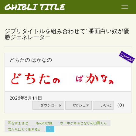
GHIBLI TITLE
Toggle
naviga
ジブリタイトルを組み合わせて1番面白い奴が優
勝ジェネレーター
どちたの ばかなの
2026年5月11日
（0）
ダウンロード
Xでシェア
いいね
耳をすませば
もののけ姫
ホーホケキョとなりの山田くん
君たちはどう生きるか
1