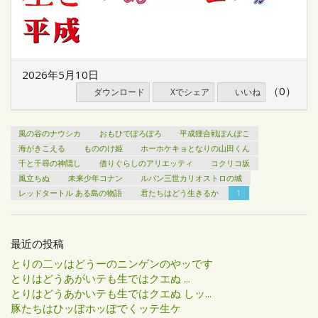
2026年5月10日
（0）
ダウンロード
Xでシェア
いいね
風の谷のナウシカ
おもひでぽろぽろ
平成狸合戦ぽんぽこ
海がきこえる
もののけ姫
ホーホケキョとなりの山田くん
千と千尋の神隠し
借りぐらしのアリエッティ
コクリコ坂
風立ちぬ
未来少年コナン
ルパン三世カリオストロの城
レッドタートル ある島の物語
君たちはどう生きるか
1
最近の投稿
とりの二ッはどうーのニンゲンのやッです
とりはどうあがいテも生ではクエぬ ...
とりはどうあかいテも生ではクエぬ しッ...
豚たちはひッぽホッぽでくッテ生ケ