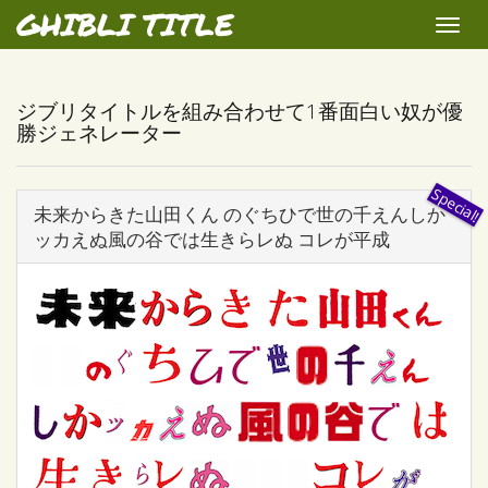
GHIBLI TITLE
Toggle
naviga
ジブリタイトルを組み合わせて1番面白い奴が優
勝ジェネレーター
未来からきた山田くん のぐちひで世の千えんしか
ッカえぬ風の谷では生きらレぬ コレが平成