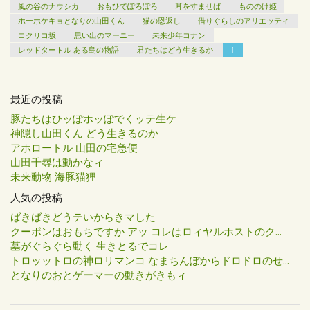
風の谷のナウシカ
おもひでぽろぽろ
耳をすませば
もののけ姫
ホーホケキョとなりの山田くん
猫の恩返し
借りぐらしのアリエッティ
コクリコ坂
思い出のマーニー
未来少年コナン
レッドタートル ある島の物語
君たちはどう生きるか
1
最近の投稿
豚たちはひッぽホッぽでくッテ生ケ
神隠し山田くん どう生きるのか
アホロートル 山田の宅急便
山田千尋は動かなィ
未来動物 海豚猫狸
人気の投稿
ばきばきどうテいからきマした
クーポンはおもちですか アッ コレはロィヤルホストのク...
墓がぐらぐら動く 生きとるでコレ
トロッットロの神ロリマンコ なまちんぽからドロドロのせ...
となりのおとゲーマーの動きがきもィ