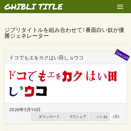
GHIBLI TITLE
Toggle
naviga
ジブリタイトルを組み合わせて1番面白い奴が優
勝ジェネレーター
ドコでもエをカクはい田しョウコ
2026年5月10日
（0）
ダウンロード
Xでシェア
いいね