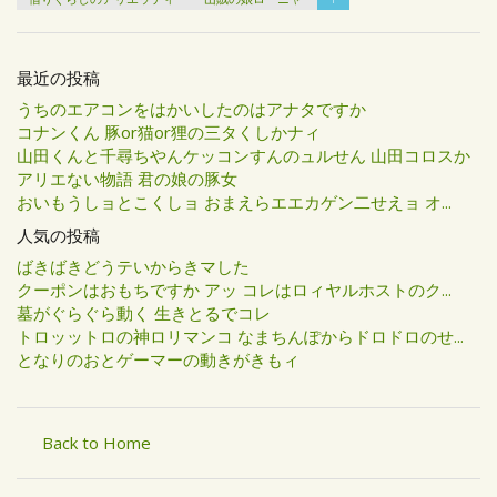
最近の投稿
うちのエアコンをはかいしたのはアナタですか
コナンくん 豚or猫or狸の三タくしかナィ
山田くんと千尋ちやんケッコンすんのュルせん 山田コロスか
アリエない物語 君の娘の豚女
おいもうしョとこくしョ おまえらエエカゲン二せえョ オ...
人気の投稿
ばきばきどうテいからきマした
クーポンはおもちですか アッ コレはロィヤルホストのク...
墓がぐらぐら動く 生きとるでコレ
トロッットロの神ロリマンコ なまちんぽからドロドロのせ...
となりのおとゲーマーの動きがきもィ
Back to Home