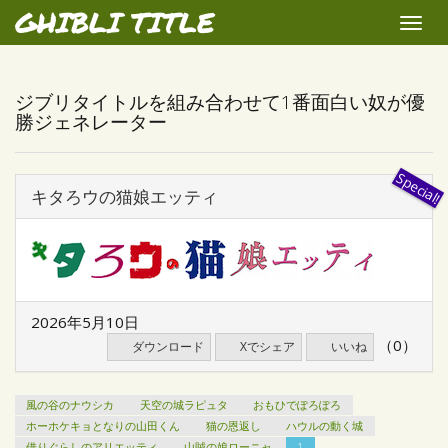
GHIBLI TITLE
Toggle
naviga
ジブリタイトルを組み合わせて1番面白い奴が優
勝ジェネレーター
キタろウの猫娘エッティ
2026年5月10日
（0）
ダウンロード
Xでシェア
いいね
風の谷のナウシカ
天空の城ラピュタ
おもひでぽろぽろ
ホーホケキョとなりの山田くん
猫の恩返し
ハウルの動く城
借りぐらしのアリエッティ
山賊の娘ローニャ
1