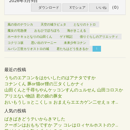
2026年5月9日
（0）
ダウンロード
Xでシェア
いいね
風の谷のナウシカ
天空の城ラピュタ
となりのトトロ
魔女の宅急便
おもひでぽろぽろ
海がきこえる
ホーホケキョとなりの山田くん
ゲド戦記
借りぐらしのアリエッティ
コクリコ坂
思い出のマーニー
未来少年コナン
ルパン三世カリオストロの城
君たちはどう生きるか
1
最近の投稿
うちのエアコンをはかいしたのはアナタですか
コナンくん 豚or猫or狸の三タくしかナィ
山田くんと千尋ちやんケッコンすんのュルせん 山田コロスか
アリエない物語 君の娘の豚女
おいもうしョとこくしョ おまえらエエカゲン二せえョ オ...
人気の投稿
ばきばきどうテいからきマした
クーポンはおもちですか アッ コレはロィヤルホストのク...