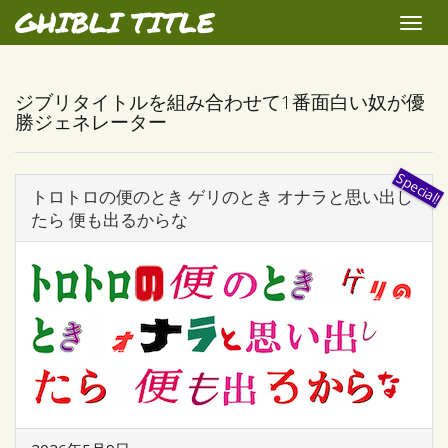
GHIBLI TITLE
Toggle
naviga
ジブリタイトルを組み合わせて1番面白い奴が優
勝ジェネレーター
トロトロの便のとき ゲリのとき オナラと思い出し
たら 便も出るからな