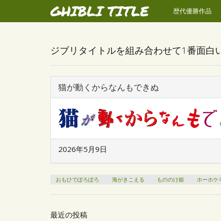
GHIBLI TITLE
歴代優勝作品
ジブリタイトルを組み合わせて1番面白
猫が動くからなんもできぬ
2026年5月9日
おもひでぽろぽろ
海がきこえる
もののけ姫
ホーホケ
最近の投稿