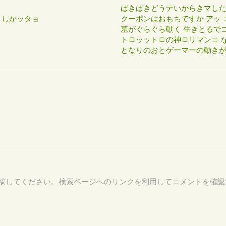
ばきばきどうテいからきマし
ィしかッタョ
クーポンはおもちですか アッ 
墓がぐらぐら動く 生きとるで
トロッットロの神ロリマンコ な
となりのおとゲーマーの動き
38 を付けて投稿してください。検索ページへのリンクを利用してコメントを確