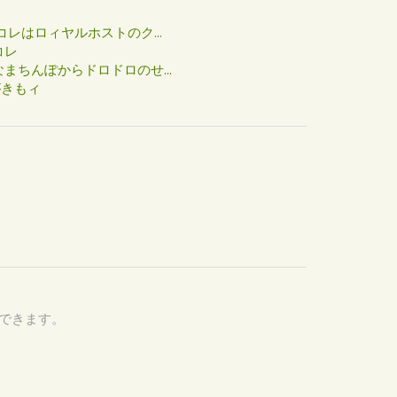
た
コレはロィヤルホストのク...
コレ
まちんぽからドロドロのせ...
がきもィ
認できます。