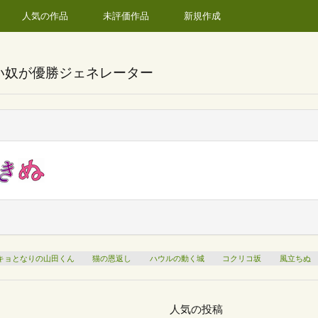
人気の作品
未評価作品
新規作成
い奴が優勝ジェネレーター
キョとなりの山田くん
猫の恩返し
ハウルの動く城
コクリコ坂
風立ちぬ
人気の投稿