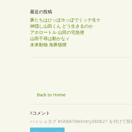
最近の投稿
豚たちはひッぽホッぽでくッテ生ケ
神隠し山田くん どう生きるのか
アホロートル 山田の宅急便
山田千尋は動かなィ
未来動物 海豚猫狸
Back to Home
Xコメント
ハッシュタグ #GhibliTitleEntry3808