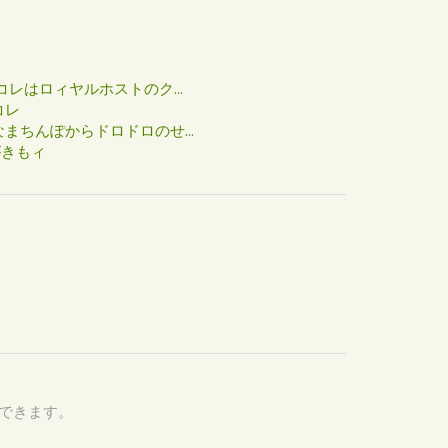
た
コレはロィヤルホストのク...
コレ
まちんぽからドロドロのせ...
がきもィ
認できます。