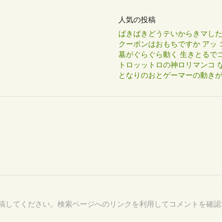
人気の投稿
ばきばきどうテいからきマし
クーポンはおもちですか アッ 
墓がぐらぐら動く 生きとるで
トロッットロの神ロリマンコ な
となりのおとゲーマーの動き
27 を付けて投稿してください。検索ページへのリンクを利用してコメントを確