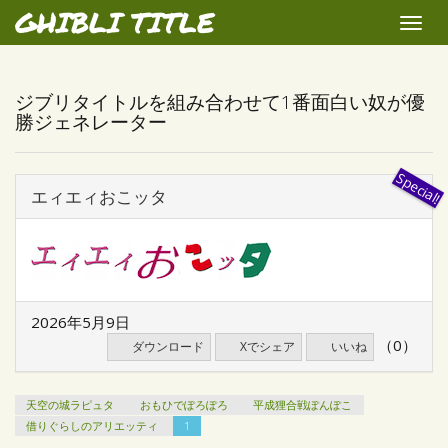
GHIBLI TITLE
Toggle
naviga
ジブリタイトルを組み合わせて1番面白い奴が優
勝ジェネレーター
エィエィおこッタ
2026年5月9日
（0）
ダウンロード
Xでシェア
いいね
天空の城ラピュタ
おもひでぽろぽろ
平成狸合戦ぽんぽこ
借りぐらしのアリエッティ
1