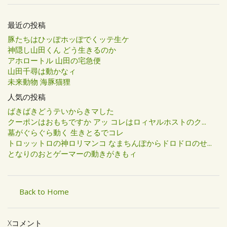
最近の投稿
豚たちはひッぽホッぽでくッテ生ケ
神隠し山田くん どう生きるのか
アホロートル 山田の宅急便
山田千尋は動かなィ
未来動物 海豚猫狸
人気の投稿
ばきばきどうテいからきマした
クーポンはおもちですか アッ コレはロィヤルホストのク...
墓がぐらぐら動く 生きとるでコレ
トロッットロの神ロリマンコ なまちんぽからドロドロのせ...
となりのおとゲーマーの動きがきもィ
Back to Home
Xコメント