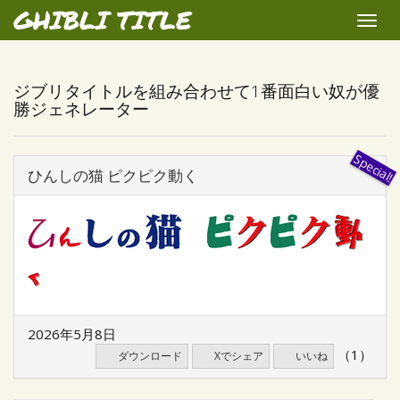
GHIBLI TITLE
Toggle
naviga
ジブリタイトルを組み合わせて1番面白い奴が優
勝ジェネレーター
ひんしの猫 ピクピク動く
2026年5月8日
（1）
ダウンロード
Xでシェア
いいね