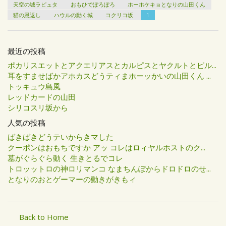
天空の城ラピュタ
おもひでぽろぽろ
ホーホケキョとなりの山田くん
猫の恩返し
ハウルの動く城
コクリコ坂
1
最近の投稿
ポカリスエットとアクエリアスとカルピスとヤクルトとピル...
耳をすませばかアホカスどうティまホーッかいの山田くん ...
トッキュウ島風
レッドカードの山田
シリコスリ坂から
人気の投稿
ばきばきどうテいからきマした
クーポンはおもちですか アッ コレはロィヤルホストのク...
墓がぐらぐら動く 生きとるでコレ
トロッットロの神ロリマンコ なまちんぽからドロドロのせ...
となりのおとゲーマーの動きがきもィ
Back to Home