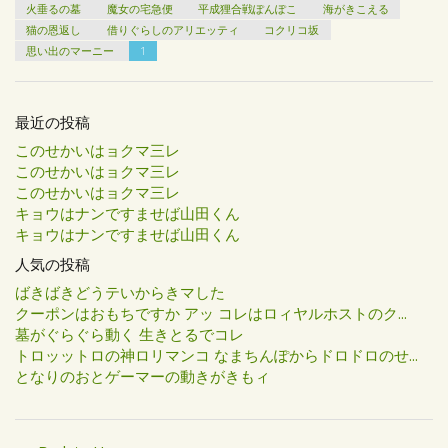
火垂るの墓
魔女の宅急便
平成狸合戦ぽんぽこ
海がきこえる
猫の恩返し
借りぐらしのアリエッティ
コクリコ坂
思い出のマーニー
1
最近の投稿
このせかいはョクマ三レ
このせかいはョクマ三レ
このせかいはョクマ三レ
キョウはナンですませば山田くん
キョウはナンですませば山田くん
人気の投稿
ばきばきどうテいからきマした
クーポンはおもちですか アッ コレはロィヤルホストのク...
墓がぐらぐら動く 生きとるでコレ
トロッットロの神ロリマンコ なまちんぽからドロドロのせ...
となりのおとゲーマーの動きがきもィ