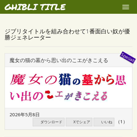
GHIBLI TITLE
Toggle
naviga
ジブリタイトルを組み合わせて1番面白い奴が優
勝ジェネレーター
魔女の猫の墓から思い出のこエがきこえる
2026年5月8日
（1）
ダウンロード
Xでシェア
いいね