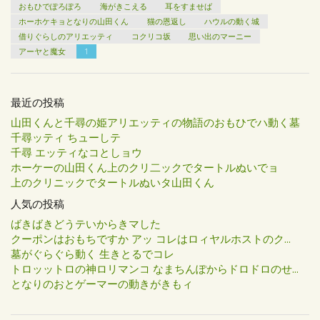
おもひでぽろぽろ
海がきこえる
耳をすませば
ホーホケキョとなりの山田くん
猫の恩返し
ハウルの動く城
借りぐらしのアリエッティ
コクリコ坂
思い出のマーニー
アーヤと魔女
1
最近の投稿
山田くんと千尋の姫アリエッティの物語のおもひでハ動く墓
千尋ッティ ちューしテ
千尋 エッティなコとしョウ
ホーケーの山田くん上のクリ二ックでタートルぬいでョ
上のクリニックでタートルぬいタ山田くん
人気の投稿
ばきばきどうテいからきマした
クーポンはおもちですか アッ コレはロィヤルホストのク...
墓がぐらぐら動く 生きとるでコレ
トロッットロの神ロリマンコ なまちんぽからドロドロのせ...
となりのおとゲーマーの動きがきもィ