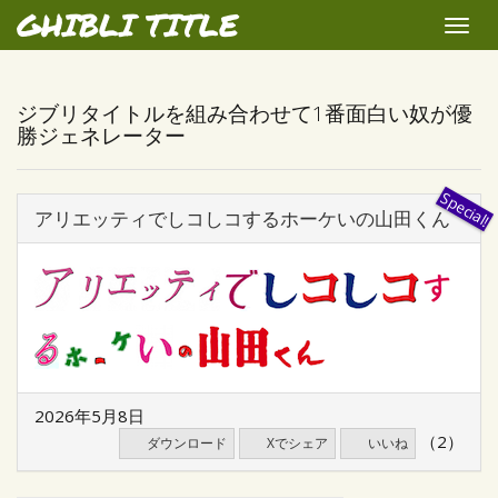
GHIBLI TITLE
Toggle
naviga
ジブリタイトルを組み合わせて1番面白い奴が優
勝ジェネレーター
アリエッティでしコしコするホーケいの山田くん
2026年5月8日
（2）
ダウンロード
Xでシェア
いいね