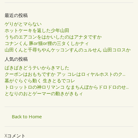
最近の投稿
ゲりがとマらない
ホットケーキを返した少年山田
うちのエアコンをはかいしたのはアナタですか
コナンくん 豚or猫or狸の三タくしかナィ
山田くんと千尋ちやんケッコンすんのュルせん 山田コロスか
人気の投稿
ばきばきどうテいからきマした
クーポンはおもちですか アッ コレはロィヤルホストのク...
墓がぐらぐら動く 生きとるでコレ
トロッットロの神ロリマンコ なまちんぽからドロドロのせ...
となりのおとゲーマーの動きがきもィ
Back to Home
Xコメント