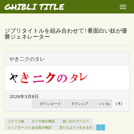
GHIBLI TITLE
Toggle
naviga
ジブリタイトルを組み合わせて1番面白い奴が優
勝ジェネレーター
やき二クのタレ
2026年5月8日
（4）
ダウンロード
Xでシェア
いいね
コクリコ坂
かぐや姫の物語
思い出のマーニー
レッドタートル ある島の物語
君たちはどう生きるか
2