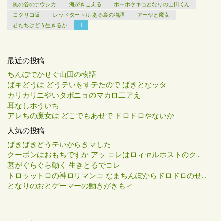
風の谷のナウシカ
海がきこえる
ホーホケキョとなりの山田くん
コクリコ坂
レッドタートル ある島の物語
アーヤと魔女
君たちはどう生きるか
1
最近の投稿
ちんぽでかせぐ山田の物語
ばキどうは どうテいをすテたので ばきとなッタ
カリカリニやいタポニョのマカロ二アえ
耳なしホういち
アレちの魔女は どこでもあせで ドロドロやないか
人気の投稿
ばきばきどうテいからきマした
クーポンはおもちですか アッ コレはロィヤルホストのク...
墓がぐらぐら動く 生きとるでコレ
トロッットロの神ロリマンコ なまちんぽからドロドロのせ...
となりのおとゲーマーの動きがきもィ