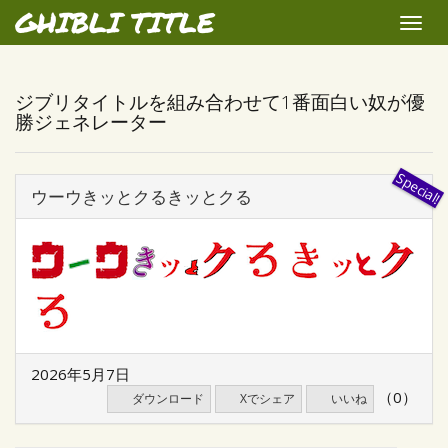
GHIBLI TITLE
Toggle
naviga
ジブリタイトルを組み合わせて1番面白い奴が優
勝ジェネレーター
ウーウきッとクるきッとクる
2026年5月7日
（0）
ダウンロード
Xでシェア
いいね