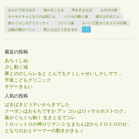
おもひでぽろぽろ
海がきこえる
耳をすませば
もののけ姫
ホーホケキョとなりの山田くん
ハウルの動く城
崖の上のポニョ
借りぐらしのアリエッティ
コクリコ坂
ルパン三世カリオストロの城
山賊の娘ローニャ
君たちはどう生きるか
1
最近の投稿
あちィしぬ
少し動く城
豚とののしらレると とんでもナくしャせいしテしマウ ...
平坂こどもクリ二ック
すゲーきもい
人気の投稿
ばきばきどうテいからきマした
クーポンはおもちですか アッ コレはロィヤルホストのク...
墓がぐらぐら動く 生きとるでコレ
トロッットロの神ロリマンコ なまちんぽからドロドロのせ...
となりのおとゲーマーの動きがきもィ