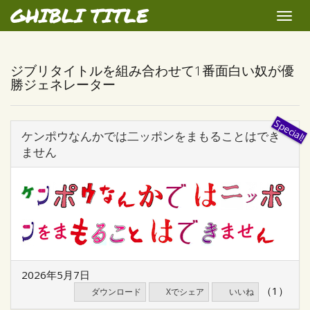
GHIBLI TITLE
Toggle
naviga
ジブリタイトルを組み合わせて1番面白い奴が優
勝ジェネレーター
ケンポウなんかでは二ッポンをまもることはでき
ません
2026年5月7日
（1）
ダウンロード
Xでシェア
いいね