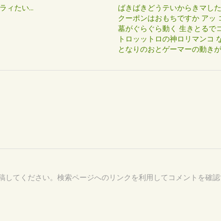
たい...
ばきばきどうテいからきマし
クーポンはおもちですか アッ 
墓がぐらぐら動く 生きとるで
トロッットロの神ロリマンコ な
となりのおとゲーマーの動き
91 を付けて投稿してください。検索ページへのリンクを利用してコメントを確