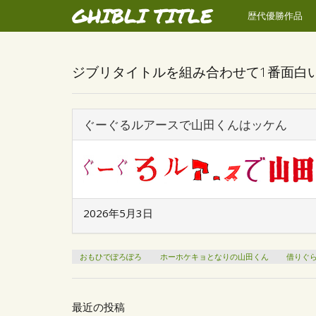
GHIBLI TITLE
歴代優勝作品
ジブリタイトルを組み合わせて1番面白
ぐーぐるルアースで山田くんはッケん
2026年5月3日
おもひでぽろぽろ
ホーホケキョとなりの山田くん
借りぐ
最近の投稿