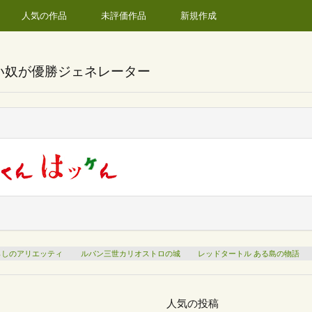
人気の作品
未評価作品
新規作成
い奴が優勝ジェネレーター
らしのアリエッティ
ルパン三世カリオストロの城
レッドタートル ある島の物語
人気の投稿