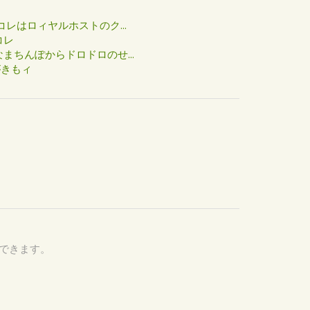
た
コレはロィヤルホストのク...
コレ
まちんぽからドロドロのせ...
がきもィ
認できます。