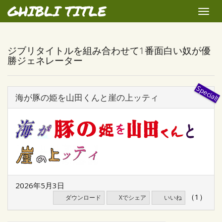
GHIBLI TITLE
Toggle
naviga
ジブリタイトルを組み合わせて1番面白い奴が優
勝ジェネレーター
海が豚の姫を山田くんと崖の上ッティ
2026年5月3日
（1）
ダウンロード
Xでシェア
いいね