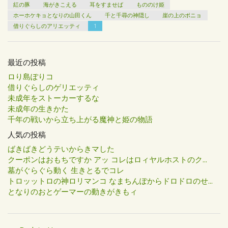
紅の豚
海がきこえる
耳をすませば
もののけ姫
ホーホケキョとなりの山田くん
千と千尋の神隠し
崖の上のポニョ
借りぐらしのアリエッティ
1
最近の投稿
ロり島ぽりコ
借りぐらしのゲリエッティ
未成年をストーカーするな
未成年の生きかた
千年の戦いから立ち上がる魔神と姫の物語
人気の投稿
ばきばきどうテいからきマした
クーポンはおもちですか アッ コレはロィヤルホストのク...
墓がぐらぐら動く 生きとるでコレ
トロッットロの神ロリマンコ なまちんぽからドロドロのせ...
となりのおとゲーマーの動きがきもィ