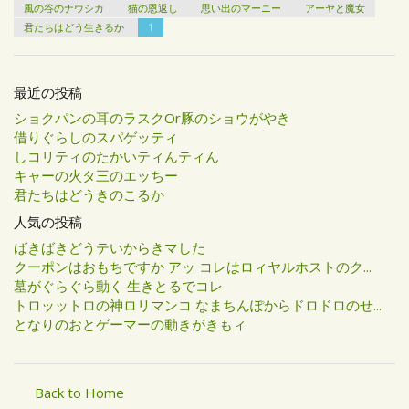
風の谷のナウシカ
猫の恩返し
思い出のマーニー
アーヤと魔女
君たちはどう生きるか
1
最近の投稿
ショクパンの耳のラスクOr豚のショウがやき
借りぐらしのスパゲッティ
しコリティのたかいティんティん
キャーの火タ三のエッちー
君たちはどうきのこるか
人気の投稿
ばきばきどうテいからきマした
クーポンはおもちですか アッ コレはロィヤルホストのク...
墓がぐらぐら動く 生きとるでコレ
トロッットロの神ロリマンコ なまちんぽからドロドロのせ...
となりのおとゲーマーの動きがきもィ
Back to Home